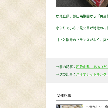
鹿児島県、鶴田果樹園から「黄金
小ぶりで小さい見た目が特徴の柑
甘さと酸味のバランスがよく、爽
⇒前の記事：
和歌山県 JAあり
⇒次の記事：
バイオレットキング
関連記事
〜黄金柑〜 鹿