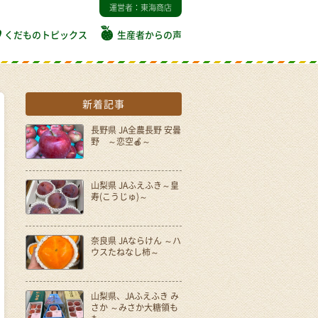
運営者：東海商店
くだものトピックス
生産者からの声
新着記事
長野県 JA全農長野 安曇
野 ～恋空🍎～
山梨県 JAふえふき～皇
寿(こうじゅ)～
奈良県 JAならけん ～ハ
ウスたねなし柿～
山梨県、JAふえふき み
さか ～みさか大糖領も