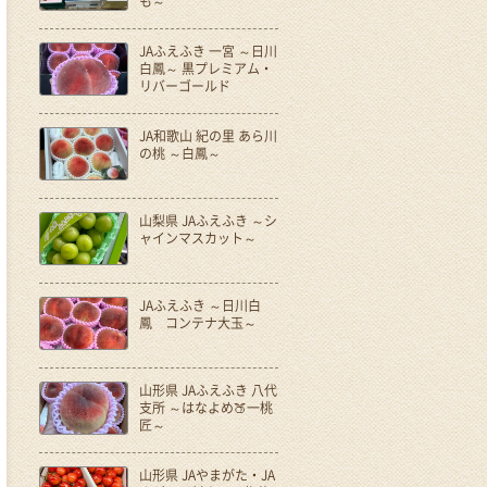
も～
JAふえふき 一宮 ～日川
白鳳～ 黒プレミアム・
リバーゴールド
JA和歌山 紀の里 あら川
の桃 ～白鳳～
山梨県 JAふえふき ～シ
ャインマスカット～
JAふえふき ～日川白
鳳 コンテナ大玉～
山形県 JAふえふき 八代
支所 ～はなよめ🍑一桃
匠～
山形県 JAやまがた・JA