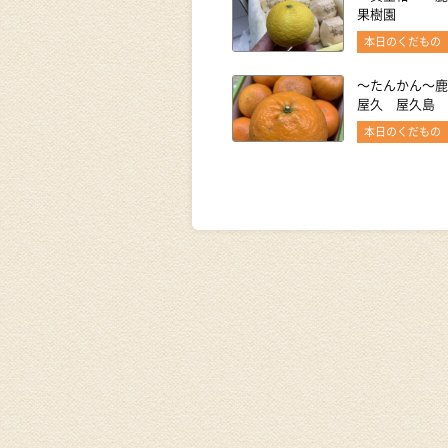
果樹園
本日のくだもの
〜たんかん〜鹿
屋久 屋久島
本日のくだもの