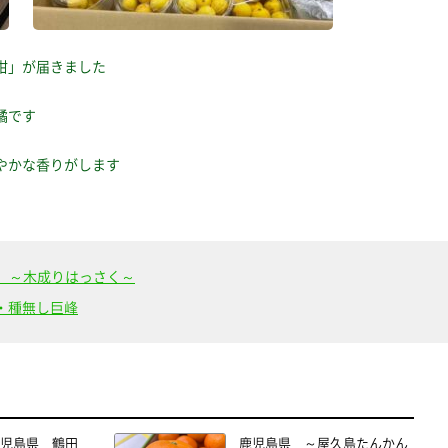
柑」が届きました
橘です
やかな香りがします
だ ～木成りはっさく～
・種無し巨峰
児島県 鶴田
鹿児島県 ～屋久島たんかん