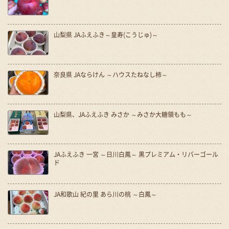
山梨県 JAふえふき～皇寿(こうじゅ)～
奈良県 JAならけん ～ハウスたねなし柿～
山梨県、JAふえふき みさか ～みさか大糖領もも～
JAふえふき 一宮 ～日川白鳳～ 黒プレミアム・リバーゴール
ド
JA和歌山 紀の里 あら川の桃 ～白鳳～