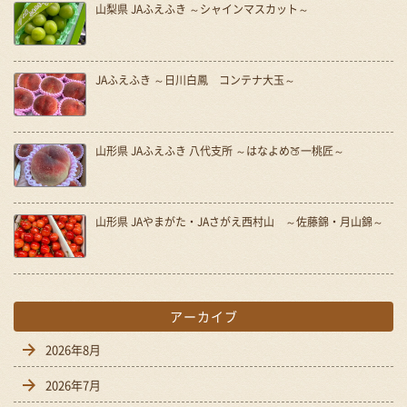
山梨県 JAふえふき ～シャインマスカット～
JAふえふき ～日川白鳳 コンテナ大玉～
山形県 JAふえふき 八代支所 ～はなよめ🍑一桃匠～
山形県 JAやまがた・JAさがえ西村山 ～佐藤錦・月山錦～
アーカイブ
2026年8月
2026年7月