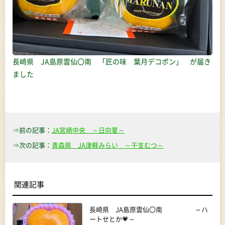
長崎県 JA島原雲仙〇南 「匠の味 葉月デコポン」 が届き
ました
⇒前の記事：
JA宮崎中央 ～日向夏～
⇒次の記事：
青森県 JA津軽みらい ～干支むつ～
関連記事
長崎県 JA島原雲仙〇南 ～ハ
ートせとか💗～