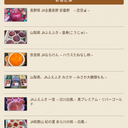
長野県 JA全農長野 安曇野 ～恋空🍎～
山梨県 JAふえふき～皇寿(こうじゅ)～
奈良県 JAならけん ～ハウスたねなし柿～
山梨県、JAふえふき みさか ～みさか大糖領もも～
JAふえふき 一宮 ～日川白鳳～ 黒プレミアム・リバーゴール
ド
JA和歌山 紀の里 あら川の桃 ～白鳳～