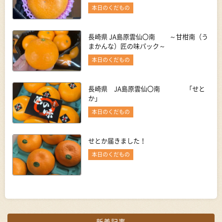
本日のくだもの
長崎県 JA島原雲仙〇南 ～甘柑南（う
まかんな）匠の味パック～
本日のくだもの
長崎県 JA島原雲仙〇南 「せと
か」
本日のくだもの
せとか届きました！
本日のくだもの
新着記事