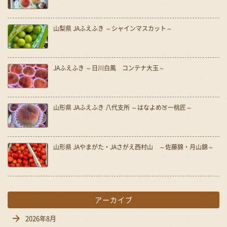
山梨県 JAふえふき ～シャインマスカット～
JAふえふき ～日川白鳳 コンテナ大玉～
山形県 JAふえふき 八代支所 ～はなよめ🍑一桃匠～
山形県 JAやまがた・JAさがえ西村山 ～佐藤錦・月山錦～
アーカイブ
2026年8月