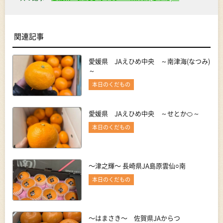
関連記事
愛媛県 JAえひめ中央 ～南津海(なつみ)
～
本日のくだもの
愛媛県 JAえひめ中央 ～せとか🍊～
本日のくだもの
〜津之輝〜 長崎県JA島原雲仙○南
本日のくだもの
〜はまさき〜 佐賀県JAからつ