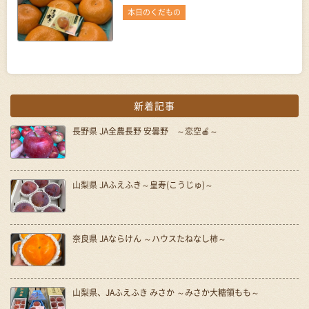
本日のくだもの
新着記事
長野県 JA全農長野 安曇野 ～恋空🍎～
山梨県 JAふえふき～皇寿(こうじゅ)～
奈良県 JAならけん ～ハウスたねなし柿～
山梨県、JAふえふき みさか ～みさか大糖領もも～