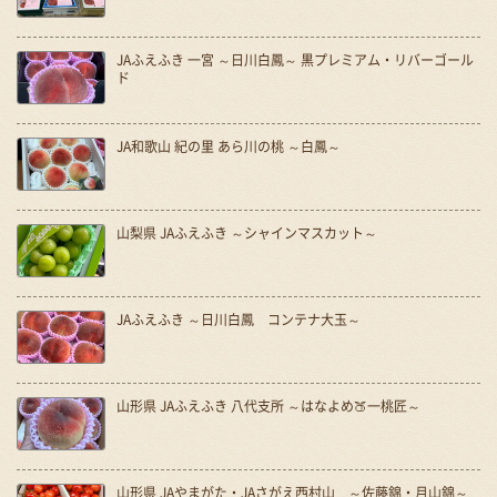
JAふえふき 一宮 ～日川白鳳～ 黒プレミアム・リバーゴール
ド
JA和歌山 紀の里 あら川の桃 ～白鳳～
山梨県 JAふえふき ～シャインマスカット～
JAふえふき ～日川白鳳 コンテナ大玉～
山形県 JAふえふき 八代支所 ～はなよめ🍑一桃匠～
山形県 JAやまがた・JAさがえ西村山 ～佐藤錦・月山錦～