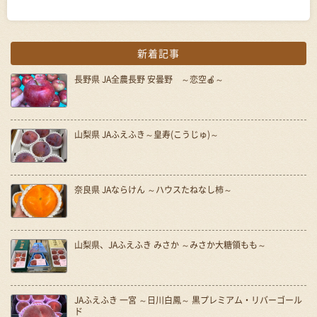
新着記事
長野県 JA全農長野 安曇野 ～恋空🍎～
山梨県 JAふえふき～皇寿(こうじゅ)～
奈良県 JAならけん ～ハウスたねなし柿～
山梨県、JAふえふき みさか ～みさか大糖領もも～
JAふえふき 一宮 ～日川白鳳～ 黒プレミアム・リバーゴール
ド