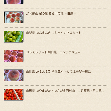
JA和歌山 紀の里 あら川の桃 ～白鳳～
山梨県 JAふえふき ～シャインマスカット～
JAふえふき ～日川白鳳 コンテナ大玉～
山形県 JAふえふき 八代支所 ～はなよめ🍑一桃匠～
山形県 JAやまがた・JAさがえ西村山 ～佐藤錦・月山錦～