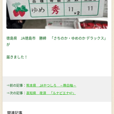
徳島県 JA徳島市 勝締 「さちのか・ゆめのか デラックス」
が
届きました！
⇒前の記事：
熊本県 JAやつしろ ～晩白柚～
⇒次の記事：
高知県 夜須 「ルナピエナ🍉」
関連記事