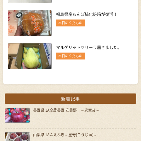
福島県産あんぽ柿化粧箱が復活！
本日のくだもの
マルゲリットマリーラ届きました。
本日のくだもの
新着記事
長野県 JA全農長野 安曇野 ～恋空🍎～
山梨県 JAふえふき～皇寿(こうじゅ)～