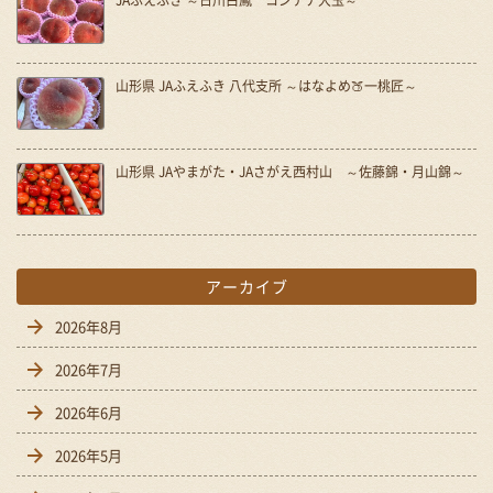
JAふえふき ～日川白鳳 コンテナ大玉～
山形県 JAふえふき 八代支所 ～はなよめ🍑一桃匠～
山形県 JAやまがた・JAさがえ西村山 ～佐藤錦・月山錦～
アーカイブ
2026年8月
2026年7月
2026年6月
2026年5月