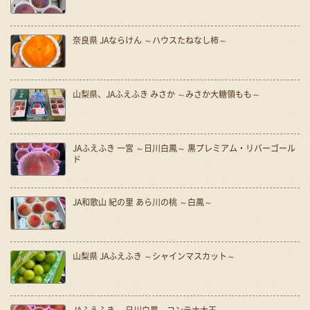
奈良県 JAならけん ～ハウスたねなし柿～
山梨県、JAふえふき みさか ～みさか大糖領もも～
JAふえふき 一宮 ～日川白鳳～ 黒プレミアム・リバーゴール
ド
JA和歌山 紀の里 あら川の桃 ～白鳳～
山梨県 JAふえふき ～シャインマスカット～