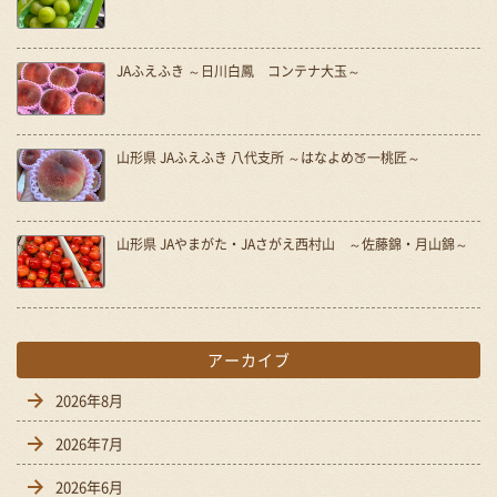
JAふえふき ～日川白鳳 コンテナ大玉～
山形県 JAふえふき 八代支所 ～はなよめ🍑一桃匠～
山形県 JAやまがた・JAさがえ西村山 ～佐藤錦・月山錦～
アーカイブ
2026年8月
2026年7月
2026年6月