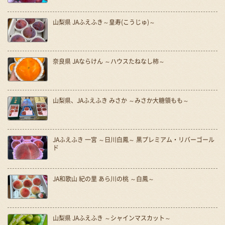
山梨県 JAふえふき～皇寿(こうじゅ)～
奈良県 JAならけん ～ハウスたねなし柿～
山梨県、JAふえふき みさか ～みさか大糖領もも～
JAふえふき 一宮 ～日川白鳳～ 黒プレミアム・リバーゴール
ド
JA和歌山 紀の里 あら川の桃 ～白鳳～
山梨県 JAふえふき ～シャインマスカット～