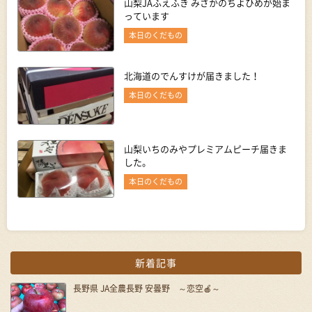
山梨JAふえふき みさかのちよひめが始ま
っています
本日のくだもの
北海道のでんすけが届きました！
本日のくだもの
山梨いちのみやプレミアムピーチ届きま
した。
本日のくだもの
新着記事
長野県 JA全農長野 安曇野 ～恋空🍎～